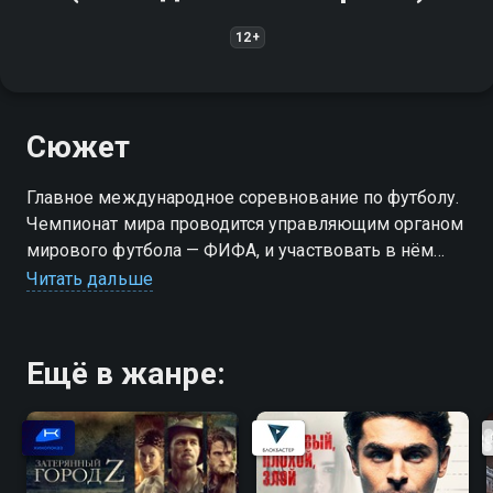
12+
Сюжет
Главное международное соревнование по футболу.
Чемпионат мира проводится управляющим органом
мирового футбола — ФИФА, и участвовать в нём
могут мужские национальные сборные стран-
Читать дальше
членов ФИФА всех континентов
Ещё в жанре: