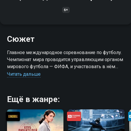
6+
Сюжет
Главное международное соревнование по футболу.
Чемпионат мира проводится управляющим органом
мирового футбола — ФИФА, и участвовать в нём
могут мужские национальные сборные стран-
Читать дальше
членов ФИФА всех континентов
Ещё в жанре: