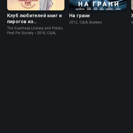
Клуб любителей книг и
На грани
пирогов из
2012, США, Боевик
I
картофельных
The Guernsey Literary and Potato
очистков
Peel Pie Society • 2018, США,
История