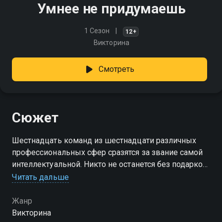
Умнее не придумаешь
1 Сезон
12+
Викторина
Смотреть
Сюжет
Шестнадцать команд из шестнадцати различных
профессиональных сфер сразятся за звание самой
интеллектуальной. Никто не останется без подарков.
А команда-победитель получит главный приз -
Читать дальше
путешествие
Жанр
Викторина