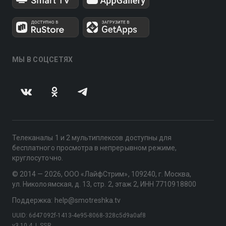
МЫ В СОЦСЕТЯХ
Телеканалы 1 и 2 мультиплексов доступны для
бесплатного просмотра в непрерывном режиме,
круглосуточно.
© 2014 — 2026, ООО «ЛайфСтрим», 109240, г. Москва,
ул. Николоямская, д. 13, стр. 2, этаж 2, ИНН 7710918800
Поддержка: help@smotreshka.tv
UUID: 6d47092f-1413-4e95-8068-328c5d9a0af8
v3.10.4
|
SSR