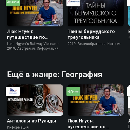
Люк Нгуен:
Тайны бермудского
путешествие по
треугольника
Вьетнаму
Luke Ngyen`s Railway Vietnam •
2019, Великобритания, История
2019, Австралия, Информация
Ещё в жанре: География
Антилопы из Руанды
Люк Нгуен:
путешествие по
Информация