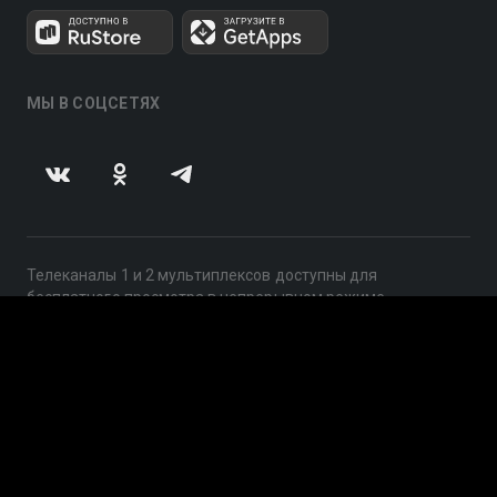
МЫ В СОЦСЕТЯХ
Телеканалы 1 и 2 мультиплексов доступны для
бесплатного просмотра в непрерывном режиме,
круглосуточно.
© 2014 — 2026, ООО «ЛайфСтрим», 109240, г. Москва,
ул. Николоямская, д. 13, стр. 2, этаж 2, ИНН 7710918800
Поддержка: help@smotreshka.tv
UUID: 1c3f0bf1-c592-40f7-bb9b-095503aed6f8
v3.10.4
|
SSR