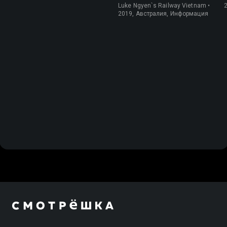
Вьетнаму
Luke Ngyen`s Railway Vietnam •
2019, Австралия, Информация