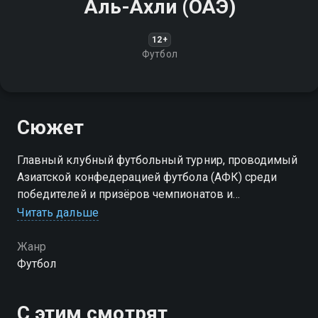
Аль-Ахли (ОАЭ)
12+
Футбол
Сюжет
Главный клубный футбольный турнир, проводимый
Азиатской конфедерацией футбола (АФК) среди
победителей и призёров чемпионатов и
обладателей кубков самых развитых в футбольном
Читать дальше
отношении стран Азии
Жанр
Футбол
С этим смотрят