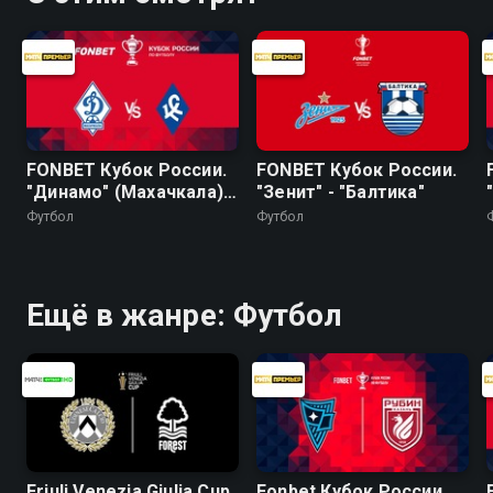
FONBET Кубок России.
FONBET Кубок России.
"Динамо" (Махачкала) -
"Зенит" - "Балтика"
"Крылья Советов"
Футбол
Футбол
Ещё в жанре: Футбол
Friuli Venezia Giulia Cup.
Fonbet Кубок России.