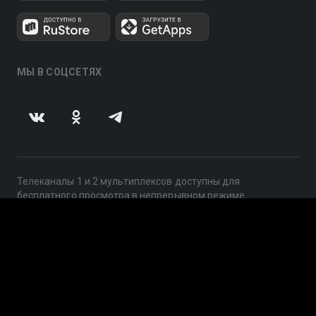
МЫ В СОЦСЕТЯХ
Телеканалы 1 и 2 мультиплексов доступны для
бесплатного просмотра в непрерывном режиме,
круглосуточно.
© 2014 — 2026, ООО «ЛайфСтрим», 109240, г. Москва,
ул. Николоямская, д. 13, стр. 2, этаж 2, ИНН 7710918800
Поддержка: help@smotreshka.tv
UUID: 3f92920b-acab-459a-8602-2a2cd6843848
v3.10.4
|
SSR