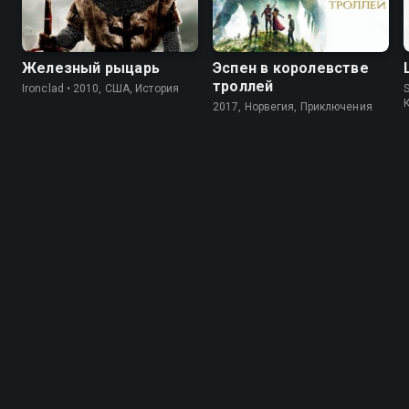
Железный рыцарь
Эспен в королевстве
троллей
Ironclad • 2010, США, История
S
2017, Норвегия, Приключения