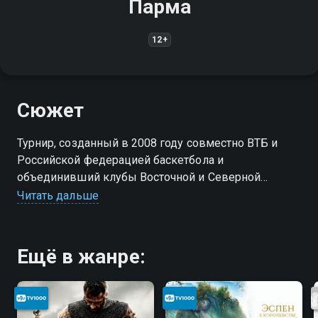
Парма
12+
Сюжет
Турнир, созданный в 2008 году совместно ВТБ и
Российской федерацией баскетбола и
объединивший клубы Восточной и Северной
Европы. Является официальным соревнованием
Читать дальше
ФИБА. Имеет статус чемпионата России.
Ещё в жанре: