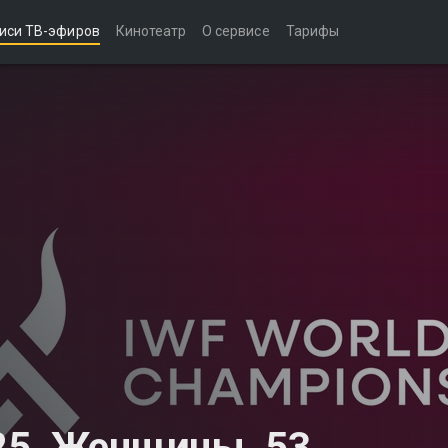
иси ТВ-эфиров
Кинотеатр
О сервисе
Тарифы
25. Женщины. 53