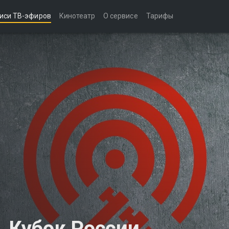
иси ТВ-эфиров
Кинотеатр
О сервисе
Тарифы
. Кубок России.