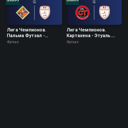
Лига Чемпионов.
Лига Чемпионов.
Пальма Футзал -
Картахена - Этуаль.
Этуаль. 1/2 финала
Матч за 3 место
Футзал
Футзал