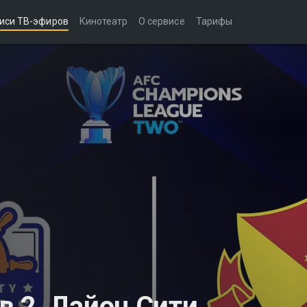
иси ТВ-эфиров
Кинотеатр
О сервисе
Тарифы
 2. Лайон Сити