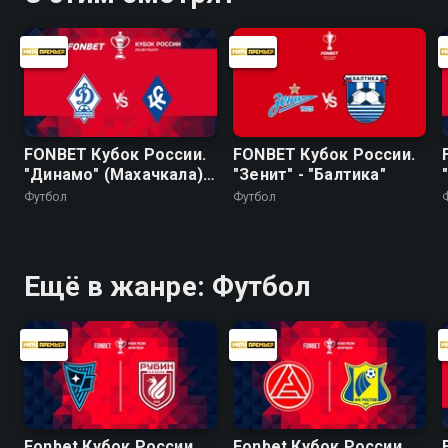
FONBET Кубок России.
FONBET Кубок России.
"Динамо" (Махачкала) -
"Зенит" - "Балтика"
"Крылья Советов"
Футбол
Футбол
Ещё в жанре: Футбол
Fonbet Кубок России.
Fonbet Кубок России.