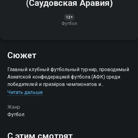
(Саудовская Аравия)
12+
Футбол
Сюжет
Главный клубный футбольный турнир, проводимый
Азиатской конфедерацией футбола (АФК) среди
победителей и призёров чемпионатов и
обладателей кубков самых развитых в футбольном
Читать дальше
отношении стран Азии
Жанр
Футбол
С этим смотрят