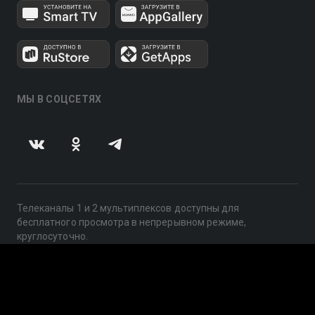
МЫ В СОЦСЕТЯХ
Телеканалы 1 и 2 мультиплексов доступны для
бесплатного просмотра в непрерывном режиме,
круглосуточно.
© 2014 — 2026, ООО «ЛайфСтрим», 109240, г. Москва,
ул. Николоямская, д. 13, стр. 2, этаж 2, ИНН 7710918800
Поддержка: help@smotreshka.tv