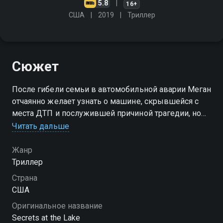
5.8
16+
США
2019
Триллер
Сюжет
После гибели семьи в автомобильной аварии Меган
отчаянно желает узнать о машине, скрывшейся с
места ДТП и послужившей причиной трагедии, но
её стремление может привести к очередной череде
Читать дальше
смертей
Жанр
Триллер
Страна
США
Оригинальное название
Secrets at the Lake