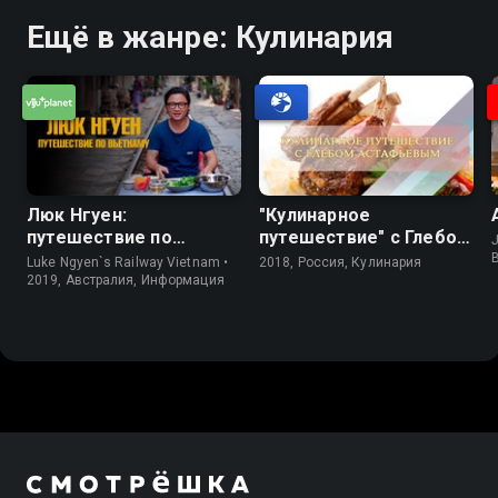
Ещё в жанре: Кулинария
Люк Нгуен:
"Кулинарное
путешествие по
путешествие" с Глебом
J
Вьетнаму
Астафьевым
Luke Ngyen`s Railway Vietnam •
2018, Россия, Кулинария
2019, Австралия, Информация