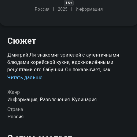
16+
Россия
2025
Информация
Сюжет
Дмитрий Ли знакомит зрителей с аутентичными
блюдами корейской кухни, вдохновлёнными
рецептами его бабушки. Он показывает, как
приготовить любимые блюда просто и доступно,
Читать дальше
раскрывая секреты вкуса и ароматов Кореи
Жанр
Информация, Развлечения, Кулинария
Страна
Россия