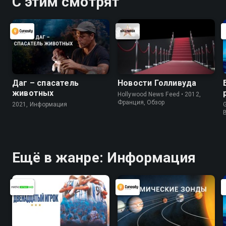
С этим смотрят
Даг – спасатель
Новости Голливуда
животных
Hollywood News Feed • 2012,
Франция, Обзор
2021, Информация
G
Ещё в жанре: Информация