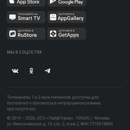
МЫ В СОЦСЕТЯХ
Телеканалы 1 и 2 мультиплексов доступны для
бесплатного просмотра в непрерывном режиме,
круглосуточно.
© 2014 — 2026, ООО «ЛайфСтрим», 109240, г. Москва,
ул. Николоямская, д. 13, стр. 2, этаж 2, ИНН 7710918800