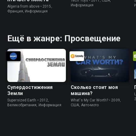
Tech Toys • 2011, США,
S
Информация
Algeria from above • 2015,
Франция, Информация
Ещё в жанре: Просвещение
Супердостижения
Сколько стоит моя
Земли
машина?
L
Supersized Earth • 2012,
What's My Car Worth? • 2009,
Великобритания, Информация
США, Авто-мото