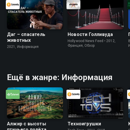
Даг – спасатель
Новости Голливуда
животных
Hollywood News Feed • 2012,
B
Франция, Обзор
2021, Информация
Ещё в жанре: Информация
Алжир с высоты
Техноигрушки
птичьего полёта