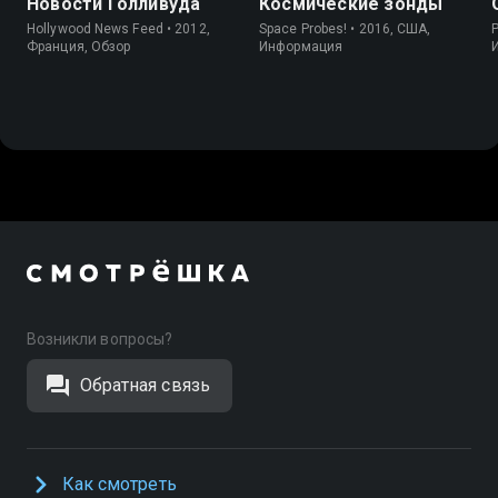
Новости Голливуда
Космические зонды
Hollywood News Feed • 2012,
Space Probes! • 2016, США,
P
Франция, Обзор
Информация
Возникли вопросы?
Обратная связь
Как смотреть