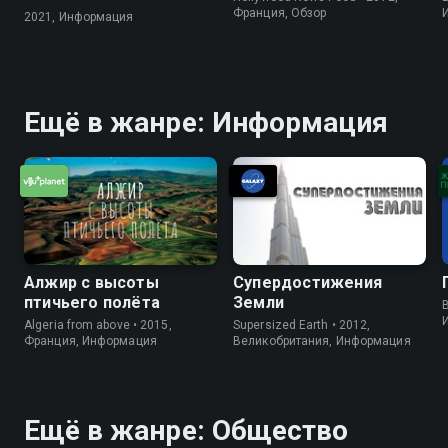
Франция, Обзор
2021, Информация
Ещё в жанре: Информация
Алжир с высоты
Супердостижения
птичьего полёта
Земли
B
Algeria from above • 2015,
Supersized Earth • 2012,
Франция, Информация
Великобритания, Информация
Ещё в жанре: Общество