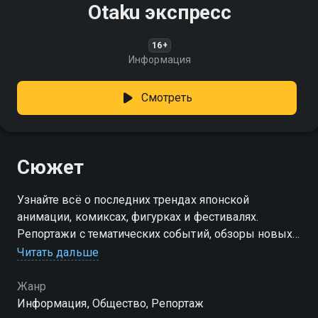
Otaku экспресс
16+
Информация
Смотреть
Сюжет
Узнайте всё о последних трендах японской
анимации, комиксах, фигурках и фестивалях.
Репортажи с тематических событий, обзоры новых
релизов и советы для коллекционеров ждут
Читать дальше
зрителей в каждом выпуске
Жанр
Информация, Общество, Репортаж