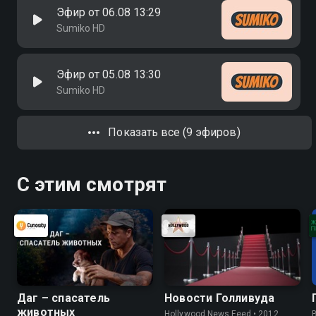
Эфир от 06.08 13:29
Sumiko HD
Эфир от 05.08 13:30
Sumiko HD
Показать все (9 эфиров)
С этим смотрят
Даг – спасатель
Новости Голливуда
животных
Hollywood News Feed • 2012,
B