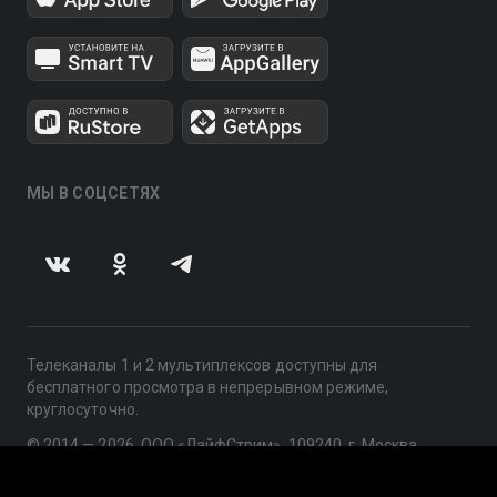
МЫ В СОЦСЕТЯХ
Телеканалы 1 и 2 мультиплексов доступны для
бесплатного просмотра в непрерывном режиме,
круглосуточно.
© 2014 — 2026, ООО «ЛайфСтрим», 109240, г. Москва,
ул. Николоямская, д. 13, стр. 2, этаж 2, ИНН 7710918800