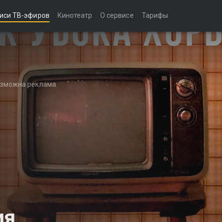
иси ТВ-эфиров
Кинотеатр
О сервисе
Тарифы
возможна реклама
ия