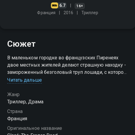
6.7
16+
Франция
2016
Триллер
Сюжет
В маленьком городке во французских Пиренеях
двое местных жителей делают страшную находку -
замороженный безголовый труп лошади, с которой
содрана кожа. Выясняется, что эта лошадь
Читать дальше
принадлежит местному миллионеру Эрику
Ломбарду
Жанр
Триллер, Драма
Посмотреть онлайн 1 сезон сериала Замёрзшие
Страна
мертвецы вы можете совершенно бесплатно в
Франция
хорошем HD качестве на Смотрёшке
Оригинальное название