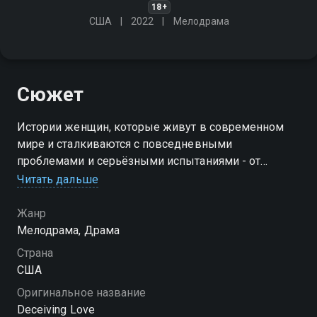
18+
США
2022
Мелодрама
Сюжет
Истории женщин, которые живут в современном
мире и сталкиваются с повседневными
проблемами и серьёзными испытаниями - от
домашнего насилия и разбитого сердца до
Читать дальше
психических заболеваний и бесплодия
Жанр
Мелодрама, Драма
Страна
США
Оригинальное название
Deceiving Love