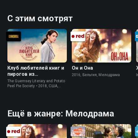
С этим смотрят
Клуб любителей книг и
Он и Она
пирогов из
2016, Бельгия, Мелодрама
I
картофельных
The Guernsey Literary and Potato
очистков
Peel Pie Society • 2018, США,
История
Ещё в жанре: Мелодрама