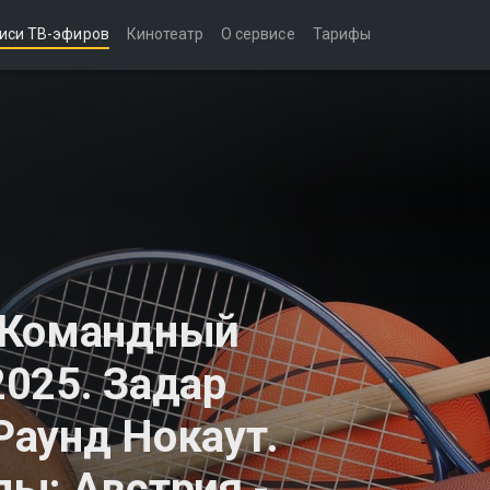
иси ТВ-эфиров
Кинотеатр
О сервисе
Тарифы
 Командный
025. Задар
 Раунд Нокаут.
ы: Австрия -