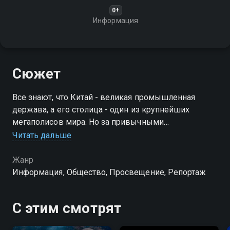
0+
Информация
Сюжет
Все знают, что Китай - великая промышленная
держава, а его столица - один из крупнейших
мегаполисов мира. Но за привычными
небоскрёбами и шумными улицами скрывается
Читать дальше
совершенно другой мир
Жанр
Информация, Общество, Просвещение, Репортаж
С этим смотрят