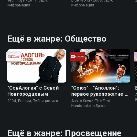
Tech Toys • 2011, США,
Blue World • 2008, США,
Информация
Информация
Ещё в жанре: Общество
"СевАлогия" с Севой
"Союз" - "Аполлон":
Новгородцевым
первое рукопожатие в
A
космосе
2004, Россия, Публицистика
Apollo-Soyuz: The First
Handshake in Space •
Информация
Ещё в жанре: Просвещение