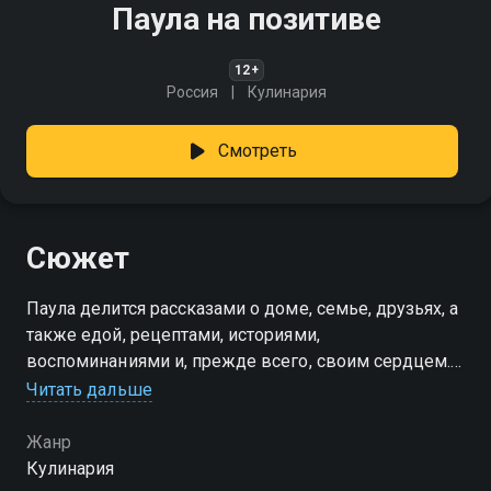
Паула на позитиве
12+
Россия
Кулинария
Смотреть
Сюжет
Паула делится рассказами о доме, семье, друзьях, а
также едой, рецептами, историями,
воспоминаниями и, прежде всего, своим сердцем.
Для неё еда - это воспоминания, традиции и
Читать дальше
общение
Жанр
Кулинария