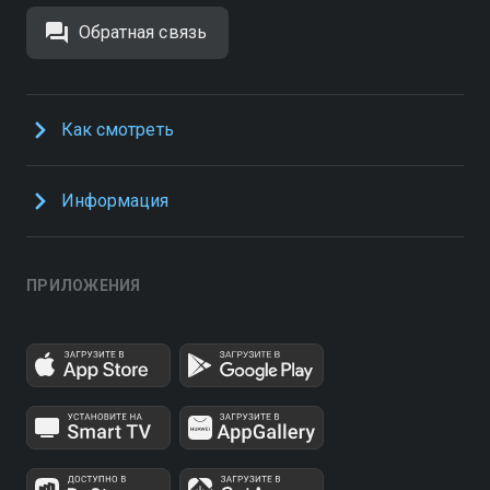
Обратная связь
Как смотреть
Информация
ПРИЛОЖЕНИЯ