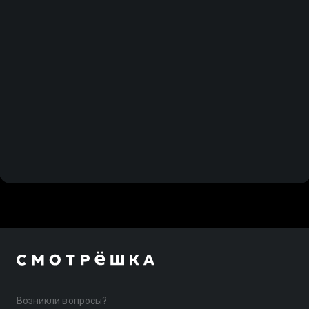
Возникли вопросы?