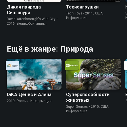
Дикая природа
Техноигрушки
Сингапура
Tech Toys • 2011, США,
S
Информация
David Attenborough's Wild City •
2016, Великобритания,
Информация
Ещё в жанре: Природа
DiKA Денис и Алёна
Суперспособности
животных
2019, Россия, Информация
Super Senses • 2015, США,
Информация