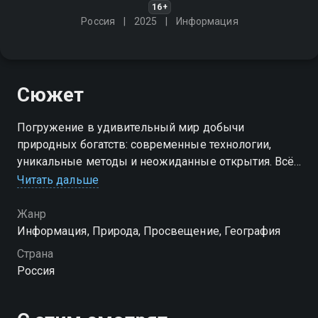
16+
Россия
2025
Информация
Сюжет
Погружение в удивительный мир добычи
природных богатств: современные технологии,
уникальные методы и неожиданные открытия. Всё
о том, как человек использует знания и смекалку
Читать дальше
для освоения ресурсов планеты
Жанр
Информация, Природа, Просвещение, География
Страна
Россия