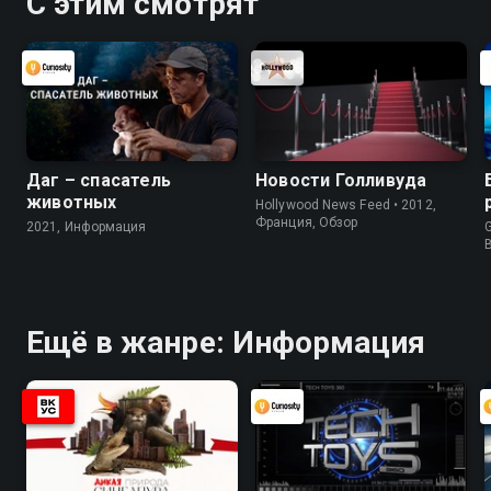
С этим смотрят
Даг – спасатель
Новости Голливуда
животных
Hollywood News Feed • 2012,
Франция, Обзор
2021, Информация
G
Ещё в жанре: Информация