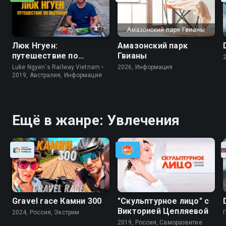
Люк Нгуен:
Амазонский парк
путешествие по
Гвианы
Вьетнаму
Luke Ngyen`s Railway Vietnam •
2026, Информация
2019, Австралия, Информация
Ещё в жанре: Увлечения
Gravel race Камни 300
"Скульптурное лицо" с
Викторией Цепляевой
2024, Россия, Экстрим
2019, Россия, Саморазвитие