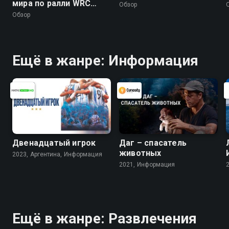
мира по ралли WRC
Обзор
2026. Обзор 10 этапа -
Обзор
Ралли Финляндия
Ещё в жанре: Информация
Двенадцатый игрок
Даг – спасатель
животных
2023, Аргентина, Информация
2021, Информация
Ещё в жанре: Развлечения