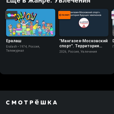
Ещё в жанре: Увлечения
Ералаш
"Мангазея-Московский
спорт". Территория
Eralash • 1974, Россия,
будущих чемпионов
Тележурнал
2026, Россия, Увлечения