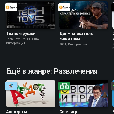
Техноигрушки
Даг – спасатель
животных
Tech Toys • 2011, США,
Информация
2021, Информация
S
Ещё в жанре: Развлечения
Анекдоты
Своя игра