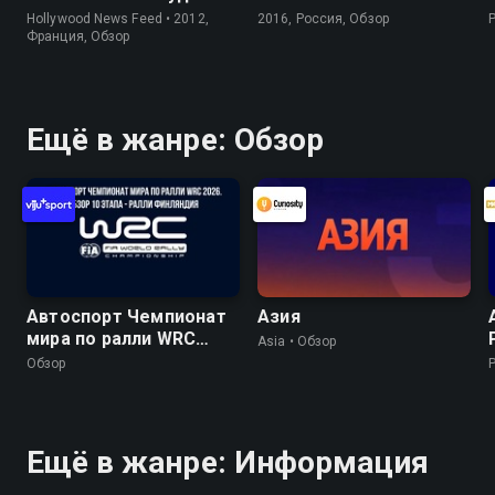
Hollywood News Feed • 2012,
2016, Россия, Обзор
Франция, Обзор
Ещё в жанре: Обзор
Автоспорт Чемпионат
Азия
мира по ралли WRC
Asia • Обзор
2026. Обзор 10 этапа -
Обзор
Ралли Финляндия
Ещё в жанре: Информация