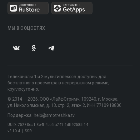
МЫ В СОЦСЕТЯХ
Телеканалы 1 и 2 мультиплексов доступны для
бесплатного просмотра в непрерывном режиме,
круглосуточно.
© 2014 — 2026, ООО «ЛайфСтрим», 109240, г. Москва,
ул. Николоямская, д. 13, стр. 2, этаж 2, ИНН 7710918800
Поддержка: help@smotreshka.tv
UUID: 75288ea1-3e4f-4be5-a741-1dff92585f14
v3.10.4
|
SSR