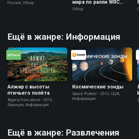
мира по ралли WRC
Россия, Обзор
2026. 10 этап. Ралли
Обзор
Финляндия. Обзор 4
дня
Ещё в жанре: Информация
Алжир с высоты
Космические зонды
птичьего полёта
Space Probes! • 2016, США,
Информация
Algeria from above • 2015,
Франция, Информация
Ещё в жанре: Развлечения