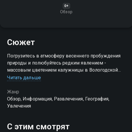
0+
Обзор
Сюжет
Погрузитесь в атмосферу весеннего пробуждения
природы и полюбуйтесь редким явлением -
массовым цветением калужницы в Вологодской
области. Уникальные кадры позволят рассмотреть
Читать дальше
детали этого удивительного растения и узнать
больше о его среде обитания
Жанр
Обзор, Информация, Развлечения, География,
Увлечения
С этим смотрят