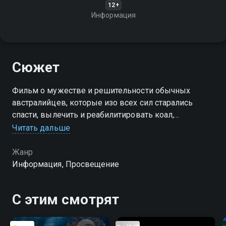
12+
Информация
Сюжет
Фильм о мужестве и решительности обычных
австралийцев, которые изо всех сил старались
спасти, вылечить и реабилитировать коал,
переживших австралийские лесные пожары
Читать дальше
"Чёрное лето" в 2019-2020 годах
Жанр
Информация, Просвещение
С этим смотрят