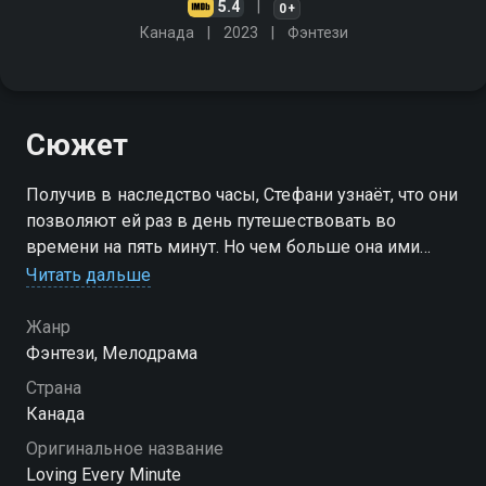
5.4
0+
Канада
2023
Фэнтези
Сюжет
Получив в наследство часы, Стефани узнаёт, что они
позволяют ей раз в день путешествовать во
времени на пять минут. Но чем больше она ими
пользуется, тем сложнее её жизнь и роман с
Читать дальше
коллегой Хантером
Жанр
Фэнтези, Мелодрама
Страна
Канада
Оригинальное название
Loving Every Minute