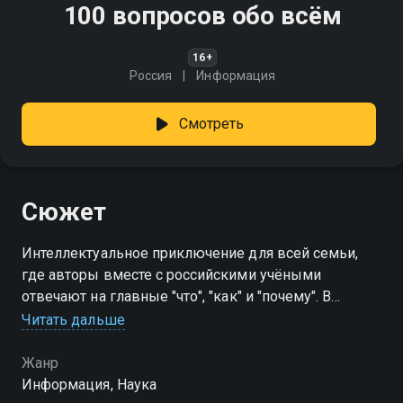
100 вопросов обо всём
16+
Россия
Информация
Смотреть
Сюжет
Интеллектуальное приключение для всей семьи,
где авторы вместе с российскими учёными
отвечают на главные "что", "как" и "почему". В
программе - яркие эксперименты, наглядные
Читать дальше
примеры и открытия, которые меняют
представление о мире
Жанр
Информация, Наука