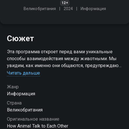
12+
Великобритания
2024
Информация
Сюжет
Эта программа откроет перед вами уникальные
способы взаимодействия между животными. Мы
увидим, как именно они общаются, предупреждают
об опасности, выражают чувства и даже
Читать дальше
обманывают друг друга
Жанр
Информация
Страна
Великобритания
Оригинальное название
How Animal Talk to Each Other