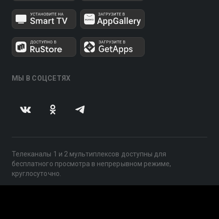
МЫ В СОЦСЕТЯХ
Телеканалы 1 и 2 мультиплексов доступны для
бесплатного просмотра в непрерывном режиме,
круглосуточно.
© 2014 — 2026, ООО «ЛайфСтрим», 109240, г. Москва,
ул. Николоямская, д. 13, стр. 2, этаж 2, ИНН 7710918800
Поддержка: help@smotreshka.tv