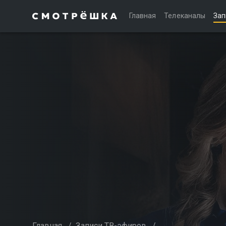
Главная
Телеканалы
Зап
Главная
/
Записи ТВ-эфиров
/