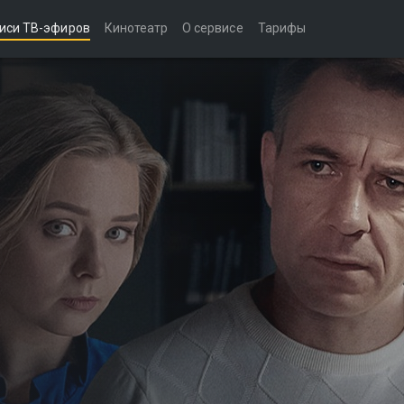
иси ТВ-эфиров
Кинотеатр
О сервисе
Тарифы