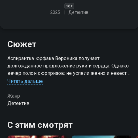
16+
2025
Детектив
Сюжет
Аспирантка юрфака Вероника получает
долгожданное предложение руки и сердца. Однако
вечер полон сюрпризов: не успели жених и невеста
отпраздновать помолвку, как за Максимом пришли
Читать дальше
люди в форме…
Жанр
Посмотреть онлайн 1 сезон сериала Подозреваются
Детектив
все. Соломенная вдова вы можете совершенно
бесплатно в хорошем HD качестве на Смотрёшке
С этим смотрят