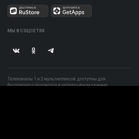
МЫ В СОЦСЕТЯХ
Телеканалы 1 и 2 мультиплексов доступны для
бесплатного просмотра в непрерывном режиме,
круглосуточно.
© 2014 — 2026, ООО «ЛайфСтрим», 109240, г. Москва,
ул. Николоямская, д. 13, стр. 2, этаж 2, ИНН 7710918800
Поддержка: help@smotreshka.tv
UUID: 4a9431e0-48b5-496e-964a-bcf950c54484
v3.10.4
|
SSR