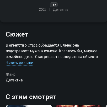
16+
2025
Детектив
Сюжет
В агентство Стаса обращается Елена: она
подозревает мужа в измене. Казалось бы, мирное
семейное дело. Стас решает последить за объектом
и проникает на стройку, где он работает. И тут же
Читать дальше
становится свидетелем внезапной гибели
директора стройки
Жанр
Детектив
С этим смотрят