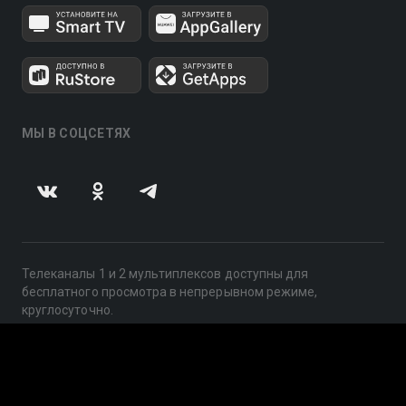
МЫ В СОЦСЕТЯХ
Телеканалы 1 и 2 мультиплексов доступны для
бесплатного просмотра в непрерывном режиме,
круглосуточно.
© 2014 — 2026, ООО «ЛайфСтрим», 109240, г. Москва,
ул. Николоямская, д. 13, стр. 2, этаж 2, ИНН 7710918800
Поддержка: help@smotreshka.tv