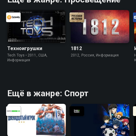
Техноигрушки
1812
Tech Toys • 2011, США,
2012, Россия, Информация
H
Информация
Ещё в жанре: Спорт