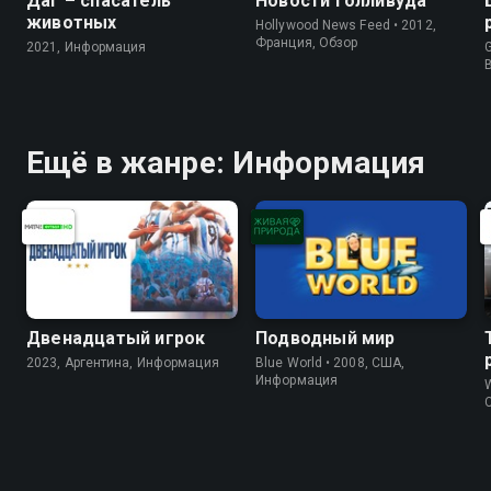
Даг – спасатель
Новости Голливуда
животных
Hollywood News Feed • 2012,
Франция, Обзор
2021, Информация
G
Ещё в жанре: Информация
Двенадцатый игрок
Подводный мир
2023, Аргентина, Информация
Blue World • 2008, США,
Информация
W