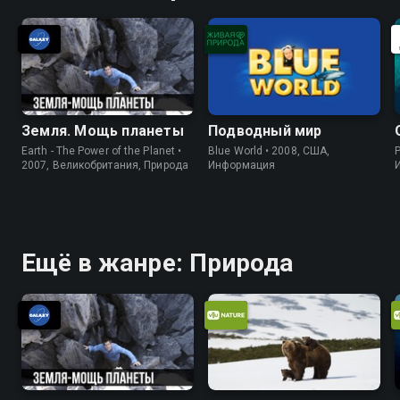
Земля. Мощь планеты
Подводный мир
Earth - The Power of the Planet •
Blue World • 2008, США,
P
2007, Великобритания, Природа
Информация
Ещё в жанре: Природа