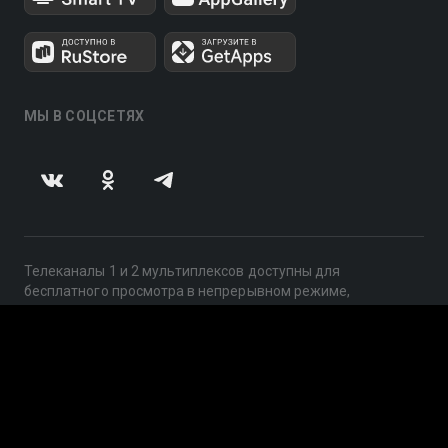
МЫ В СОЦСЕТЯХ
Телеканалы 1 и 2 мультиплексов доступны для
бесплатного просмотра в непрерывном режиме,
круглосуточно.
© 2014 — 2026, ООО «ЛайфСтрим», 109240, г. Москва,
ул. Николоямская, д. 13, стр. 2, этаж 2, ИНН 7710918800
Поддержка: help@smotreshka.tv
UUID: 660865b7-3485-4e20-ade3-3738d917938c
v3.10.4
|
SSR