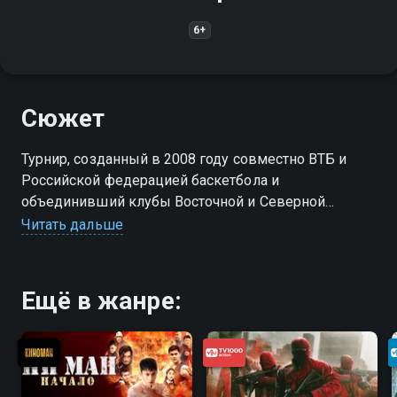
6+
Сюжет
Турнир, созданный в 2008 году совместно ВТБ и
Российской федерацией баскетбола и
объединивший клубы Восточной и Северной
Европы. Является официальным соревнованием
Читать дальше
ФИБА. Имеет статус чемпионата России.
Ещё в жанре: