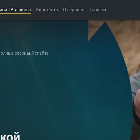
иси ТВ-эфиров
Кинотеатр
О сервисе
Тарифы
полные сезоны. Успейте
чкой