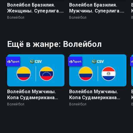
Волейбол Бразилия.
Волейбол Бразилия.
Женщины. Суперлига.
Мужчины. Суперлига.
Регулярный сезон
Регулярный сезон
Волейбол
Волейбол
2025/26. 19 тур. Озаску
2025/26. 19 тур. Волей
Сан-Кристован -
Сан-Жозе-дус-Кампус -
Флуминенсе
Волей Гуарульюс
Ещё в жанре: Волейбол
Волейбол Мужчины.
Волейбол Мужчины.
Копа Судамерикана
Копа Судамерикана
2026 (Кочабамба,
2026 (Кочабамба,
Волейбол
Волейбол
Боливия). День 1.
Боливия). День 2.
Колумбия - Венесуэла
Колумбия - Парагвай