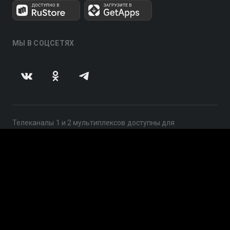
МЫ В СОЦСЕТЯХ
Телеканалы 1 и 2 мультиплексов доступны для
бесплатного просмотра в непрерывном режиме,
круглосуточно.
© 2014 — 2026, ООО «ЛайфСтрим», 109240, г. Москва,
ул. Николоямская, д. 13, стр. 2, этаж 2, ИНН 7710918800
Поддержка: help@smotreshka.tv
UUID: cca3dd48-5546-4c91-a009-ad7173687a1f
v3.10.4
|
SSR