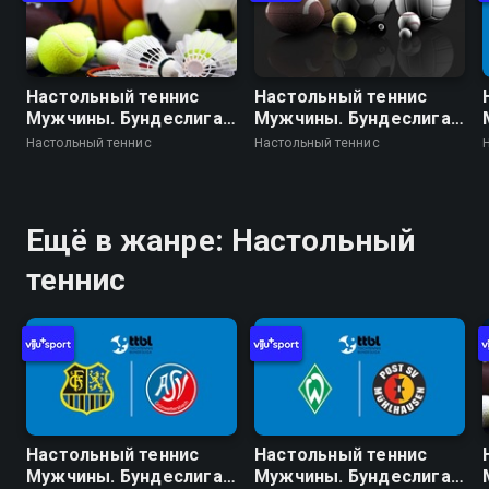
Настольный теннис
Настольный теннис
Мужчины. Бундеслига.
Мужчины. Бундеслига.
Регулярный сезон
Регулярный сезон
Настольный теннис
Настольный теннис
2025/26. 17 тур. Бад
2025/26. 17 тур. Пост
Хомбург - Боруссия
Мюльхаузен -
Дортмунд
Цугбрюкке Гренцау
Ещё в жанре: Настольный
теннис
Настольный теннис
Настольный теннис
Мужчины. Бундеслига.
Мужчины. Бундеслига.