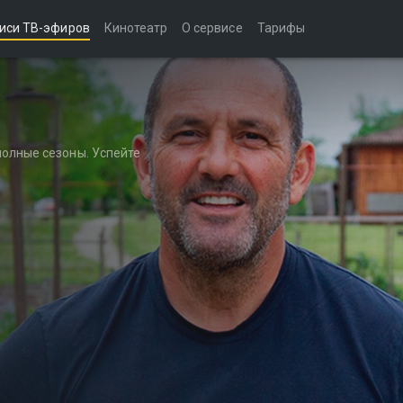
иси ТВ-эфиров
Кинотеатр
О сервисе
Тарифы
полные сезоны. Успейте