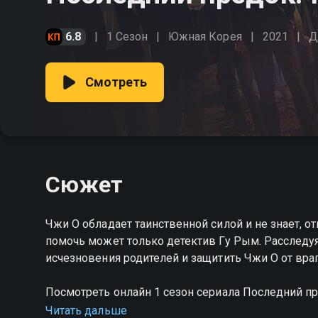
6.8
1 Сезон
Южная Корея
2021
Д
Смотреть
Сюжет
Чжи О обладает таинственной силой и не знает, от
помочь может только детектив Гу Рым. Расследуя
исчезновения родителей и защитить Чжи О от вра
Посмотреть онлайн 1 сезон сериала Последний п
хорошем HD качестве на Смотрёшке
Читать дальше