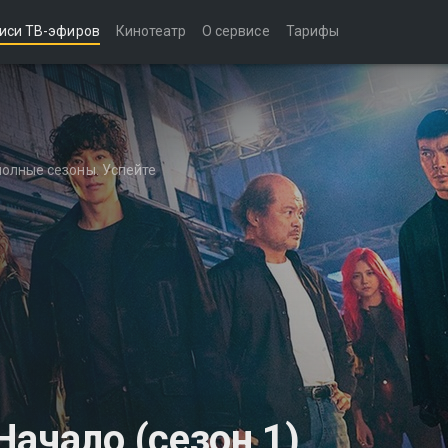
иси ТВ-эфиров
Кинотеатр
О сервисе
Тарифы
полные сезоны. Успейте
ачало (сезон 1)