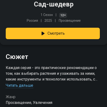
Сад-шедевр
1 Сезон
12+
Россия
2025
Просвещение
Смотреть
Сюжет
Каждая серия - это практические рекомендации о
том, как выбирать растения и ухаживать за ними,
какие инструменты и технологии использовать, с
помощью чего создавать комфортное пространство
Читать дальше
на открытом воздухе для отдыха и общения
Жанр
Просвещение, Увлечения