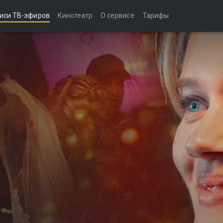
иси ТВ-эфиров
Кинотеатр
О сервисе
Тарифы