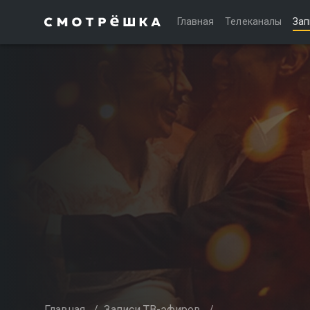
Главная
Телеканалы
Зап
Главная
/
Записи ТВ-эфиров
/