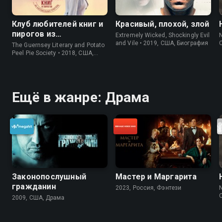
Клуб любителей книг и
Красивый, плохой, злой
пирогов из
Extremely Wicked, Shockingly Evil
N
картофельных
and Vile • 2019, США, Биография
The Guernsey Literary and Potato
очистков
Peel Pie Society • 2018, США,
История
Ещё в жанре: Драма
Законопослушный
Мастер и Маргарита
гражданин
2023, Россия, Фэнтези
N
2009, США, Драма