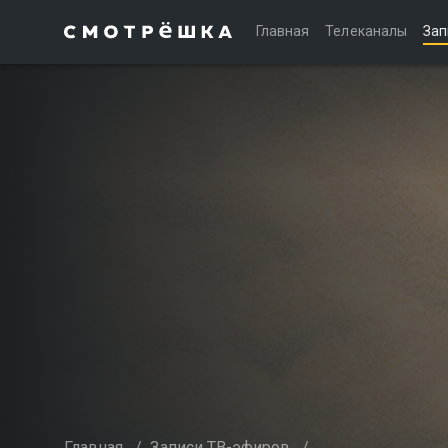
Главная
Телеканалы
Зап
Главная
/
Записи ТВ-эфиров
/