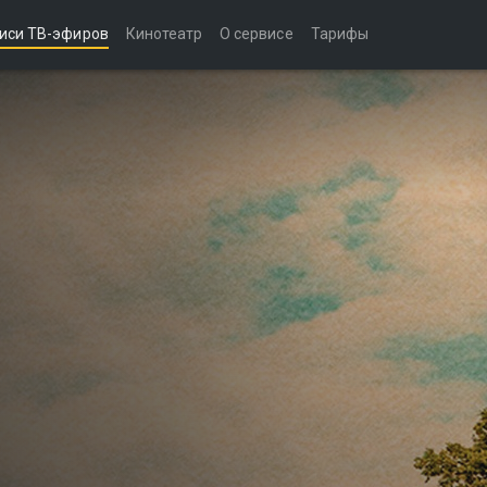
иси ТВ-эфиров
Кинотеатр
О сервисе
Тарифы